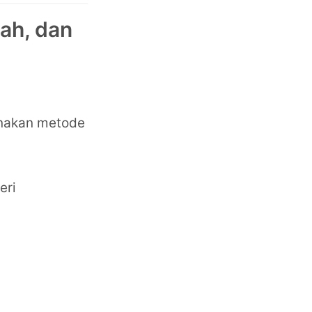
kah, dan
unakan metode
eri