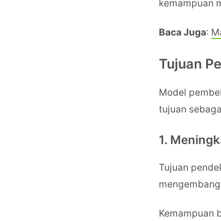
kemampuan mel
Baca Juga
:
M
Tujuan Pe
Model pembel
tujuan sebagai
1. Meningk
Tujuan pendek
mengembangkan
Kemampuan ber