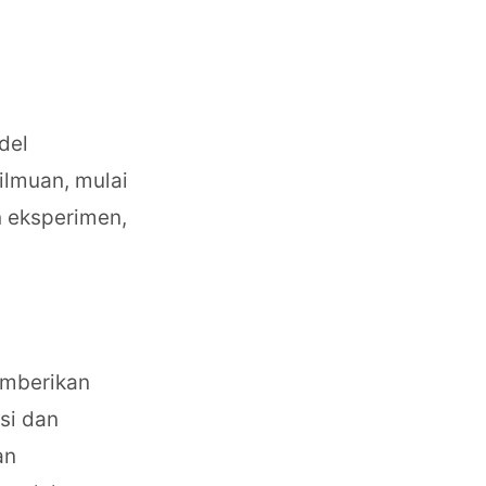
del
lmuan, mulai
 eksperimen,
emberikan
si dan
an