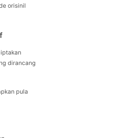
e orisinil
f
iptakan
ang dirancang
apkan pula