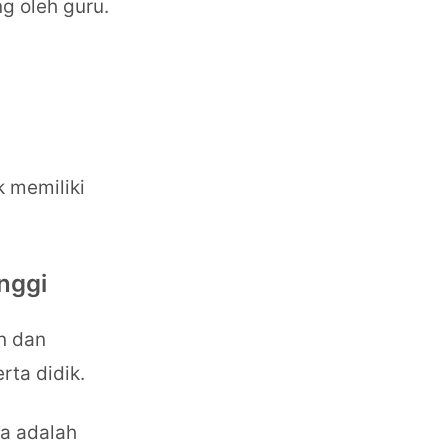
g oleh guru.
 memiliki
nggi
n dan
rta didik.
ya adalah