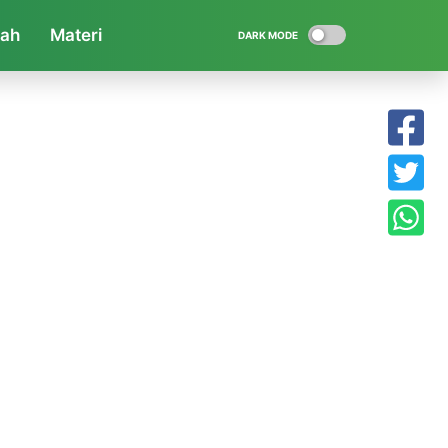
iah
Materi