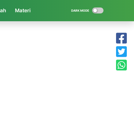
iah
Materi