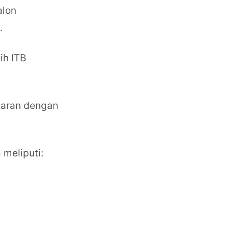
alon
.
ih ITB
asaran dengan
 meliputi: