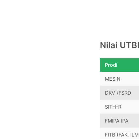
Nilai UTB
Prodi
MESIN
DKV /FSRD
SITH-R
FMIPA IPA
FITB (FAK. I