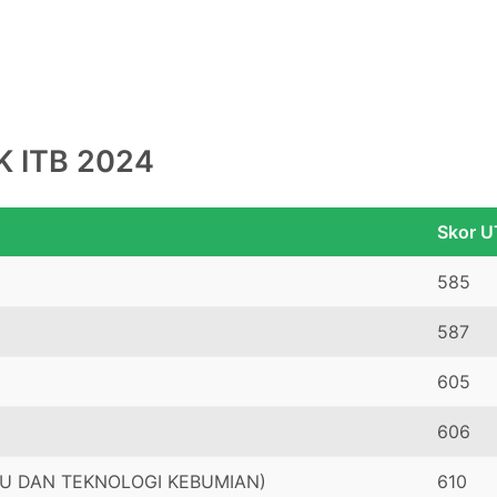
K ITB 2024
Skor 
585
587
605
606
LMU DAN TEKNOLOGI KEBUMIAN)
610