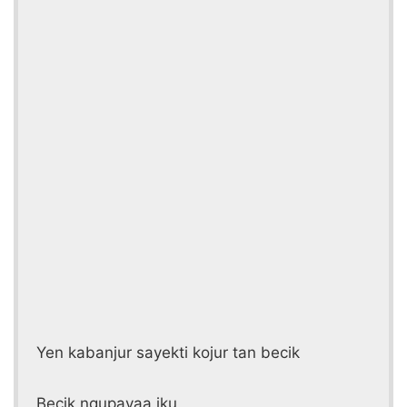
Yen kabanjur sayekti kojur tan becik
Becik ngupayaa iku