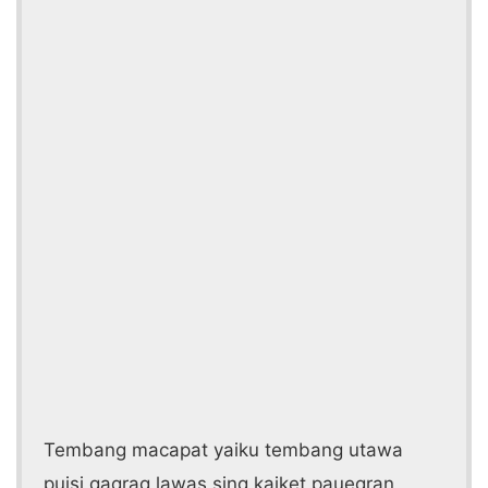
Tembang macapat yaiku tembang utawa
puisi gagrag lawas sing kaiket pauegran