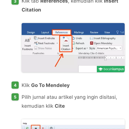
Klik tab
References
, kemudian klik
Insert
Citation
Klik
Go To Mendeley
Pilih jurnal atau artikel yang ingin disitasi,
kemudian klik
Cite